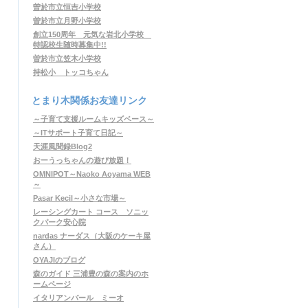
曽於市立恒吉小学校
曽於市立月野小学校
創立150周年 元気な岩北小学校
特認校生随時募集中!!
曽於市立笠木小学校
持松小 トッコちゃん
とまり木関係お友達リンク
～子育て支援ルームキッズベース～
～ITサポート子育て日記～
天涯風聞録Blog2
おーうっちゃんの遊び放題！
OMNIPOT～Naoko Aoyama WEB
～
Pasar Kecil～小さな市場～
レーシングカート コース ソニッ
クパーク安心院
nardas ナーダス（大阪のケーキ屋
さん）
OYAJIのブログ
森のガイド 三浦豊の森の案内のホ
ームページ
イタリアンバール ミーオ