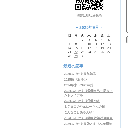
携帯にURLを送る
«
»
2025年9月
日
月
火
水
木
金
土
1
2
3
4
5
6
7
8
9
10
11
12
13
14
15
16
17
18
19
20
21
22
23
24
25
26
27
28
29
30
最近の記事
2025ふりかえり年始②
2025振り返り①
2024年末〜2025年始
2024.ふりかえり⑤屋久島一周タイ
ムトライアル
2024.ふりかえり④餅つき
１７回目のやぁにーさんの日
こんなことあるんや！！
2024.ふりかえり③益救神社夏祭り
2024ふりかえり②とまり木29周年