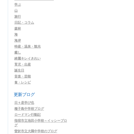
学ぶ
山
旅行
日記・コラム
森林
海
海岸
特産・温泉・観光
癒し
綺麗キレイきれい
育児・出産
誕生日
音楽・芸能
食・レシピ
更新ブログ
日々是学び也
種子島中学校ブログ
ロードマン行動記
指宿市立池田小学校～イッシーブロ
グ
曽於市立大隅中学校のブログ