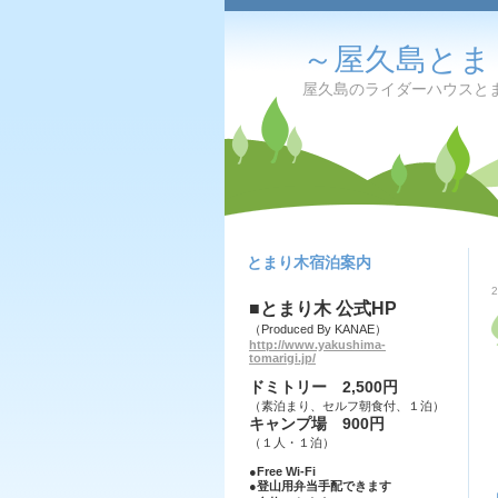
～屋久島とま
屋久島のライダーハウスとま
とまり木宿泊案内
■とまり木 公式HP
（Produced By KANAE）
http://www.yakushima-
tomarigi.jp/
ドミトリー 2,500円
（素泊まり、セルフ朝食付、１泊）
キャンプ場 900円
（１人・１泊）
●Free Wi-Fi
●登山用弁当手配できます