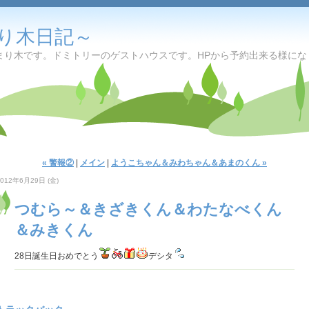
り木日記～
り木です。ドミトリーのゲストハウスです。HPから予約出来る様になりま
« 警報②
|
メイン
|
ようこちゃん＆みわちゃん＆あまのくん »
2012年6月29日 (金)
つむら～＆きざきくん＆わたなべくん
＆みきくん
28日誕生日おめでとう
デシタ