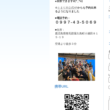
●自炊できますd(^_^o)
☆
とまり木公式HP
からも予約出来
h
るようになりました
■電話予約：
０９９７-４３-５０６９
■住所：
鹿児島県熊毛郡屋久島町小瀬田８１
５-１９
空港より徒歩３分
携帯URL