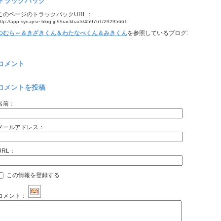
トラックバック
このページのトラックバックURL：
ttp://app.synapse-blog.jp/t/trackback/459761/29295661
つむら～＆きざきくん＆わたなべくん＆みきくん
を参照しているブログ:
コメント
コメントを投稿
名前：
メールアドレス：
URL：
この情報を登録する
コメント：