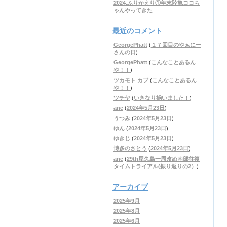
2024.ふりかえり①年末陸亀ココち
ゃんやってきた
最近のコメント
GeorgePhatt
(
１７回目のやぁにー
さんの日
)
GeorgePhatt
(
こんなことあるん
や！！
)
ツカモト カブ
(
こんなことあるん
や！！
)
ツチヤ
(
いきなり揃いました！
)
ane
(
2024年5月23日
)
うつみ
(
2024年5月23日
)
ゆん
(
2024年5月23日
)
ゆきじ
(
2024年5月23日
)
博多のさとう
(
2024年5月23日
)
ane
(
29th屋久島一周改め南部往復
タイムトライアル(振り返りの2）
)
アーカイブ
2025年9月
2025年8月
2025年6月