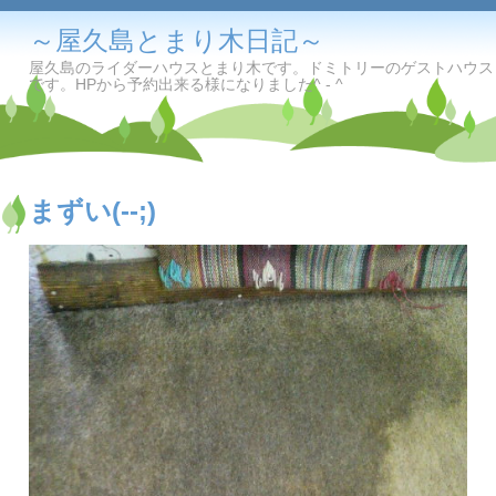
～屋久島とまり木日記～
屋久島のライダーハウスとまり木です。ドミトリーのゲストハウス
です。HPから予約出来る様になりました^ - ^
まずい(--;)