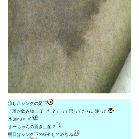
流し台シンクの足下
「誰か飲み物こぼした？」って思ってたら…違った
水漏れ(>_<)
まーちゃんの置き土産？
明日はシンク下の板外してみなね