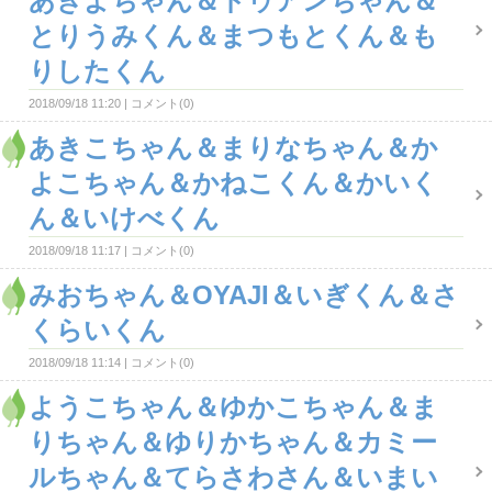
あきよちゃん＆ドゥアンちゃん＆
とりうみくん＆まつもとくん＆も
りしたくん
2018/09/18 11:20
コメント(0)
あきこちゃん＆まりなちゃん＆か
よこちゃん＆かねこくん＆かいく
ん＆いけべくん
2018/09/18 11:17
コメント(0)
みおちゃん＆OYAJI＆いぎくん＆さ
くらいくん
2018/09/18 11:14
コメント(0)
ようこちゃん＆ゆかこちゃん＆ま
りちゃん＆ゆりかちゃん＆カミー
ルちゃん＆てらさわさん＆いまい